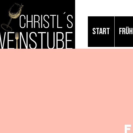
START
FRÜ
F