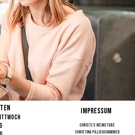
iten
Impressum
mittwoch
ag
Christl's Weinstube
Christina Pillichshammer
00