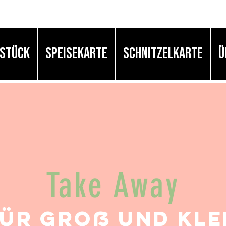
HSTÜCK
SPEISEKARTE
Schnitzelkarte
Ü
Take Away
ür Groß und kle