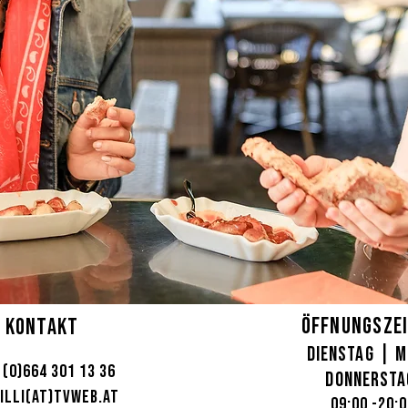
öffnungsze
kontakt
Dienstag | 
​
 (0)664 301 13 36
donnerst
illi(at)tvweb.at
09:00 -20: